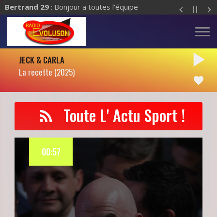
Bertrand 29
: Bonjour a toutes l'équipe
play_arrow
JECK & CARLA
La recette (2025)
favorite
Toute L' Actu Sport !
00:57