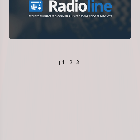
1
2
3
-
-
|
|