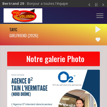
Bertrand 29
: Bonjour a toutes l'équipe
play_arrow
TAYC
GIRLFRIEND (2026)
favorite
Notre galerie Photo