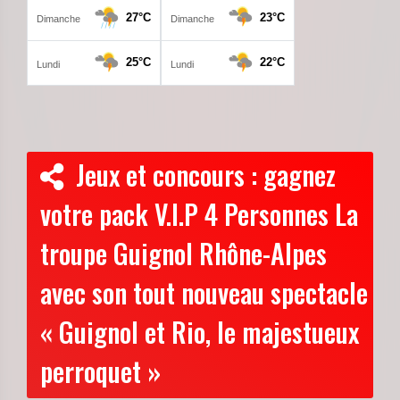
Jeux et concours : gagnez
votre pack V.I.P 4 Personnes La
troupe Guignol Rhône-Alpes
avec son tout nouveau spectacle
« Guignol et Rio, le majestueux
perroquet »