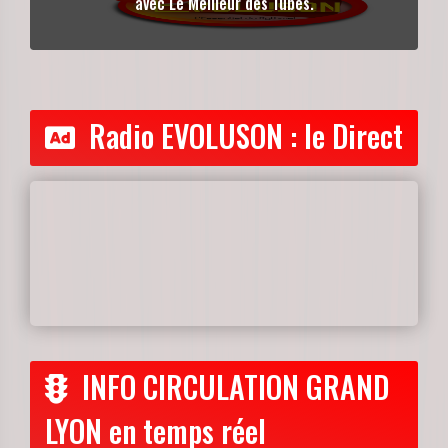
avec Le Meilleur des Tubes.
Radio EVOLUSON : le Direct
INFO CIRCULATION GRAND
LYON en temps réel