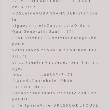
• V E N T E D E L A N T E R N E S F L O T T A N T E S
e n P A P I E R
R O S E e t d e R U B A N S À N O U E R - S t a n d d e
l a
L i g u e c o n t r e l e C a n c e r d e l a D r ô m e .
Q u a i G é n é r a l d e G a u l l e - 1 0 h
• R A N D O V É L O C O N V I V I A L E p r o p o s é e
p a r l e
V é l o C l u b V a l r h ô n a T a i n T o u r n o n . P l u
s i e u r s
c i r c u i t s e n t r e M a u v e s e t T a i n l ‘ H e r m i t
a g e .
I n s c r i p t i o n s : 0 6 3 0 5 4 8 4 7 1
P l a c e d u T a u r o b o l e - 17 h 3 0
• D É F I F I T N E S S
2 s é a n c e s d e 3 0 m i n u t e s s u i v i e s d ’ u n a
p é r i t i f
o f f e r t p a r l a V i l l e - D R E S S C O D E T O U S E