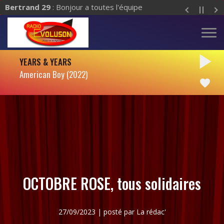
Bertrand 29
: Bonjour a toutes l'équipe
play_arrow
YEARS & YEARS
American Boy (2022)
favorite
OCTOBRE ROSE, tous solidaires
27/09/2023 | posté par La rédac'