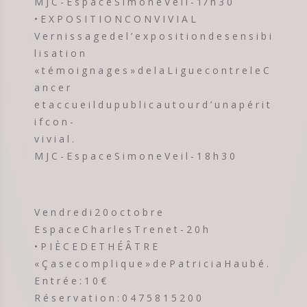
M J C - E s p a c e S i m o n e V e i l - 17 h 3 0
• E X P O S I T I O N C O N V I V I A L
V e r n i s s a g e d e l ’ e x p o s i t i o n d e s e n s i b i
l i s a t i o n
« t é m o i g n a g e s » d e l a L i g u e c o n t r e l e C
a n c e r
e t a c c u e i l d u p u b l i c a u t o u r d ’ u n a p é r i t
i f c o n -
v i v i a l .
M J C - E s p a c e S i m o n e V e i l - 1 8 h 3 0
V e n d r e d i 2 0 o c t o b r e
E s p a c e C h a r l e s T r e n e t - 2 0 h
• P I È C E D E T H É Â T R E
« Ç a s e c o m p l i q u e » d e P a t r i c i a H a u b é .
E n t r é e : 1 0 €
R é s e r v a t i o n : 0 4 7 5 8 1 5 2 0 0