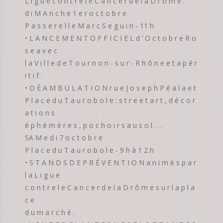
L i g u e c o n t r e l e C a n c e r d e l a D r ô m e .
d i M A n c h e 1 e r o c t o b r e
P a s s e r e l l e M a r c S e g u i n - 11 h
• L A N C E M E N T O F F I C I E L d ’ O c t o b r e R o
s e a v e c
l a V i l l e d e T o u r n o n - s u r - R h ô n e e t a p é r
i t i f .
• D É A M B U L A T I O N r u e J o s e p h P é a l a e t
P l a c e d u T a u r o b o l e : s t r e e t a r t , d é c o r
a t i o n s
é p h é m è r e s , p o c h o i r s a u s o l . . .
SA M e d i 7 o c t o b r e
P l a c e d u T a u r o b o l e - 9 h à 1 2 h
• S T A N D S D E P R É V E N T I O N a n i m é s p a r
l a L i g u e
c o n t r e l e C a n c e r d e l a D r ô m e s u r l a p l a
c e
d u m a r c h é .