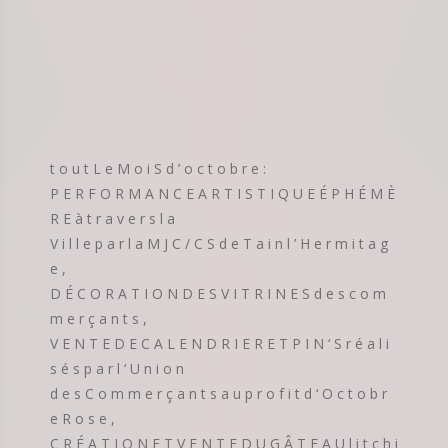
t o u t L e M o i S d ’ o c t o b r e :
P E R F O R M A N C E A R T I S T I Q U E É P H É M È
R E à t r a v e r s l a
V i l l e p a r l a M J C / C S d e T a i n l ’ H e r m i t a g
e ,
D É C O R A T I O N D E S V I T R I N E S d e s c o m
m e r ç a n t s ,
V E N T E D E C A L E N D R I E R E T P I N ‘ S r é a l i
s é s p a r l ‘ U n i o n
d e s C o m m e r ç a n t s a u p r o f i t d ‘ O c t o b r
e R o s e ,
C R É A T I O N E T V E N T E D U G Â T E A U l i t c h i