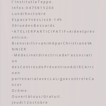
l ’ I n s t i t u t l a T e p p e .
I n f o s : 0 4 7 5 8 1 5 2 0 0
L u n d i 9 o c t o b r e
E s p a c e Y v e s L i s s é - 1 4 h
3 0 r u e d e s B e s s a r d s
• A T E L I E R P A R T I C I P A T I F « A i d e e t p r é v
e n t i o n -
B i e n v i e i l l i r » a n i m é p a r C h r i s t i a n e VA
N N I E R
- M é d e c i n e t d i r e c t r i c e d e l ’ a s s o c i a t i
o n
d e s C e n t r e s d e P r é v e n t i o n A G I R C A r r c
o e n
p a r t e n a r i a t a v e c L a L i g u e c o n t r e l e C a
n c e r
D r ô m e .
O u v e r t à t o u s / G r a t u i t .
J e u d i 1 2 o c t o b r e