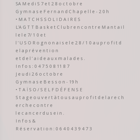
SA M e d i S 7 e t 2 8 o c t o b r e
G y m n a s e F e r n a n d C h a p e l l e - 2 0 h
• M A T C H S S O L I D A I R E S
L’A G T T B a s k e t C l u b r e n c o n t r e M a n t a i l
l e l e 7/ 1 0 e t
l ‘ U S O R o g n o n a i s e l e 2 8 / 1 0 a u p r o f i t d
e l a p r é v e n t i o n
e t d e l ’ a i d e a u x m a l a d e s .
I n f o s : 0 4 7 5 0 8 11 8 7
J e u d i 2 6 o c t o b r e
G y m n a s e B e s s o n - 19 h
• T A Ï S O / S E L F D É F E N S E
S t a g e o u v e r t à t o u s a u p r o f i t d e l a r e c h
e r c h e c o n t r e
l e c a n c e r d u s e i n .
I n f o s &
R é s e r v a t i o n : 0 6 4 0 4 3 9 4 7 3