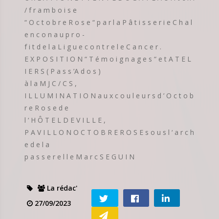
/ f r a m b o i s e
“ O c t o b r e R o s e “ p a r l a P â t i s s e r i e C h a l
e n c o n a u p r o -
f i t d e l a L i g u e c o n t r e l e C a n c e r .
E X P O S I T I O N “ T é m o i g n a g e s “ e t A T E L
I E R S ( P a s s ’A d o s )
à l a M J C / C S ,
I L L U M I N A T I O N a u x c o u l e u r s d ’ O c t o b
r e R o s e d e
l ‘ H Ô T E L D E V I L L E ,
P A V I L L O N O C T O B R E R O S E s o u s l ‘ a r c h
e d e l a
p a s s e r e l l e M a r c S E G U I N
La rédac'
27/09/2023