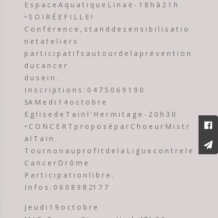
E s p a c e A q u a t i q u e L i n a ë - 1 8 h à 2 1 h
• S O I R É E F I L L E !
C o n f é r e n c e , s t a n d d e s e n s i b i l i s a t i o
n e t a t e l i e r s
p a r t i c i p a t i f s a u t o u r d e l a p r é v e n t i o n
d u c a n c e r
d u s e i n .
I n s c r i p t i o n s : 0 4 7 5 0 6 9 1 9 0
SA M e d i 1 4 o c t o b r e
E g l i s e d e T a i n l ’ H e r m i t a g e - 2 0 h 3 0
• C O N C E R T p r o p o s é p a r C h o e u r M i s t r
a l T a i n
T o u r n o n a u p r o f i t d e l a L i g u e c o n t r e l e
C a n c e r D r ô m e .
P a r t i c i p a t i o n l i b r e .
I n f o s : 0 6 0 8 9 8 21 7 7
J e u d i 1 9 o c t o b r e