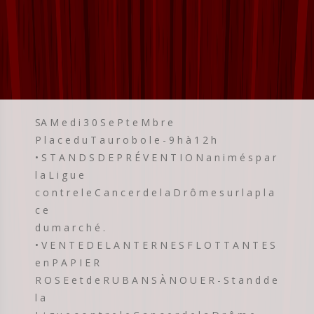
SA M e d i 3 0 S e P t e M b r e
P l a c e d u T a u r o b o l e - 9 h à 1 2 h
• S T A N D S D E P R É V E N T I O N a n i m é s p a r
l a L i g u e
c o n t r e l e C a n c e r d e l a D r ô m e s u r l a p l a
c e
d u m a r c h é .
• V E N T E D E L A N T E R N E S F L O T T A N T E S
e n P A P I E R
R O S E e t d e R U B A N S À N O U E R - S t a n d d e
l a