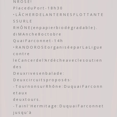
N R O S E !
P l a c e d u P o r t - 1 8 h 3 0
• L Â C H E R D E L A N T E R N E S F L O T T A N T E
S S U R L E
R H Ô N E ( e n p a p i e r b i o d é g r a d a b l e ) .
d i M A n c h e 8 o c t o b r e
Q u a i F a r c o n n e t - 1 4 h
• R A N D O R O S E o r g a n i s é e p a r L a L i g u e
c o n t r e
l e C a n c e r d e l ‘A r d è c h e a v e c l e s o u t i e n
d e s
D e u x r i v e s e n b a l a d e :
D e u x c i r c u i t s p r o p o s é s :
- T o u r n o n s u r R h ô n e : D u q u a i F a r c o n n
e t a u x
d e u x t o u r s .
- T a i n l ’ H e r m i t a g e : D u q u a i F a r c o n n e t
j u s q u ‘ à